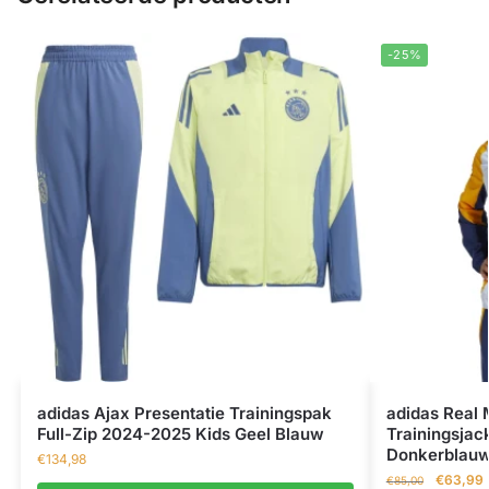
-25%
adidas Ajax Presentatie Trainingspak
adidas Real 
Full-Zip 2024-2025 Kids Geel Blauw
Trainingsjac
Donkerblauw
€
134,98
€
63,99
€
85,00