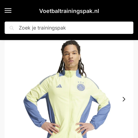
Voetbaltrainingspak.nl
Zoeken
Home
Shop
adidas Ajax Presentatie Trainingsjack 2024-2025 Geel Blauw
»
»