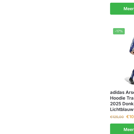
Meer
-17%
adidas Ars
Hoodie Tra
2025 Donk
Lichtblauw
€
10
€
125,00
Meer