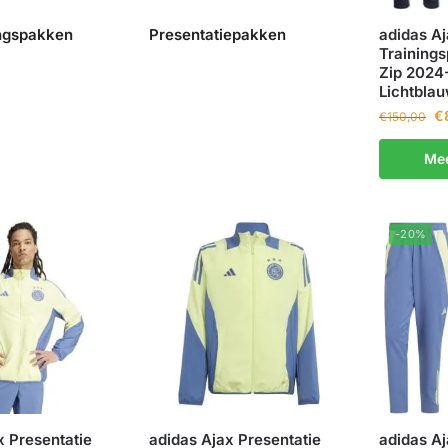
ingspakken
Presentatiepakken
adidas A
Trainings
Zip 2024
Lichtbla
€
€
150,00
Mee
-20%
x Presentatie
adidas Ajax Presentatie
adidas Aj