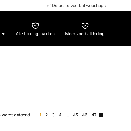
✅ De beste voetbal webshops
gen
Alle trainingspakken
Meer voetbalkleding
en wordt getoond
1
2
3
4
…
45
46
47