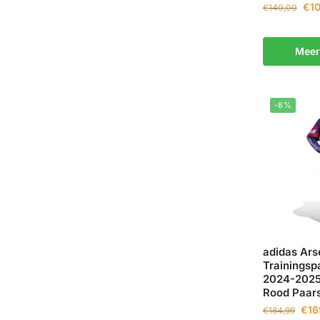
€
1
€
140,00
Meer
-8%
adidas Ars
Trainingspa
2024-2025
Rood Paar
€
16
€
184,99