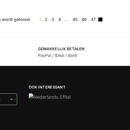
en wordt getoond
1
2
3
4
…
45
46
47
GEMAKKELIJK BETALEN
PayPal / iDeal / Bank
OOK INTERESSANT