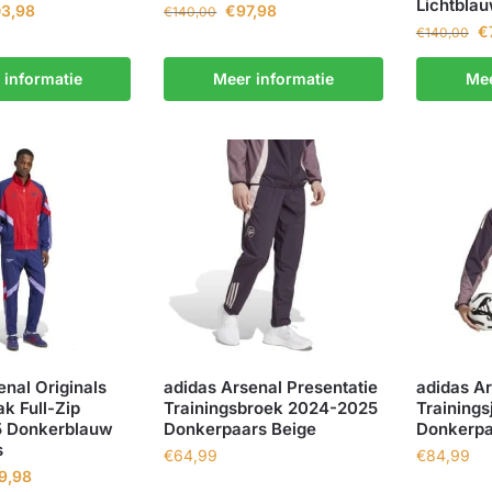
Lichtbla
03,98
€
97,98
€
140,00
€
€
140,00
 informatie
Meer informatie
Mee
enal Originals
adidas Arsenal Presentatie
adidas Ar
k Full-Zip
Trainingsbroek 2024-2025
Training
 Donkerblauw
Donkerpaars Beige
Donkerpa
s
€
64,99
€
84,99
9,98