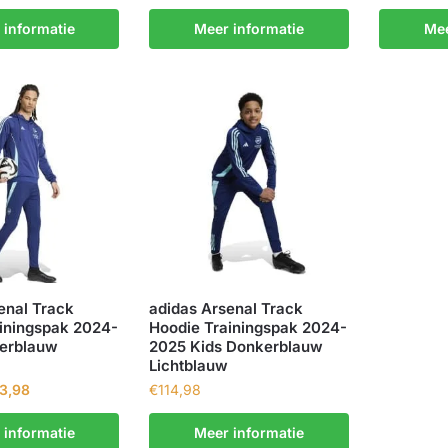
 informatie
Meer informatie
Mee
enal Track
adidas Arsenal Track
iningspak 2024-
Hoodie Trainingspak 2024-
erblauw
2025 Kids Donkerblauw
Lichtblauw
3,98
€
114,98
 informatie
Meer informatie