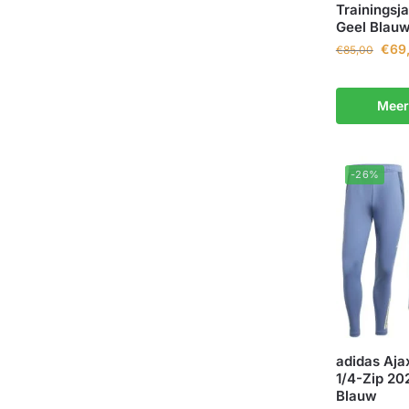
Trainingsj
Geel Blau
€
69
€
85,00
Meer
-26%
adidas Aja
1/4-Zip 20
Blauw