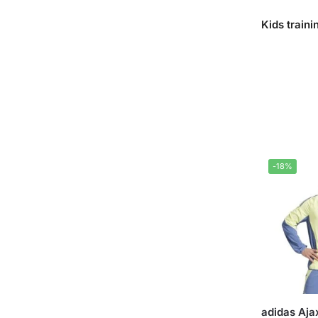
Kids train
-18%
adidas Aja