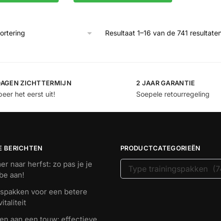
Resultaat 1–16 van de 741 resultat
DAGEN ZICHTTERMIJN
2 JAAR GARANTIE
eer het eerst uit!
Soepele retourregeling
E BERICHTEN
PRODUCTCATEGORIEËN
r naar herfst: zo pas je je
be aan!
gspakken voor een betere
italiteit
en aan een touw: effectieve