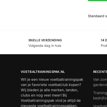
SNELLE VERZENDING
14 
Volgende dag in huis
Prob
VOETBALTRAININGSPAK.NL
RECENT
Wil je een nieuw voetbaltrainingspak
Van zome
van je favoriete voetbalclub kopen?
gardero
Wij bieden je alle merken, landen,
Trainin
clubs en nog veel meer! Bij
bedrijfsv
Voetbaltrainingspak vind je altijd de
nieuwste voetbaltrainingspakken.
Voetball