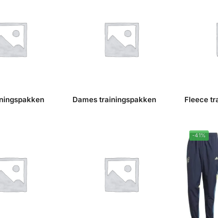
iningspakken
Dames trainingspakken
Fleece t
-41%