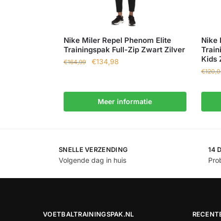
Nike Miler Repel Phenom Elite
Nike 
Trainingspak Full-Zip Zwart Zilver
Train
Kids 
€
134,98
€
164,99
€
120,
Meer informatie
SNELLE VERZENDING
14 
Volgende dag in huis
Prob
VOETBALTRAININGSPAK.NL
RECENT