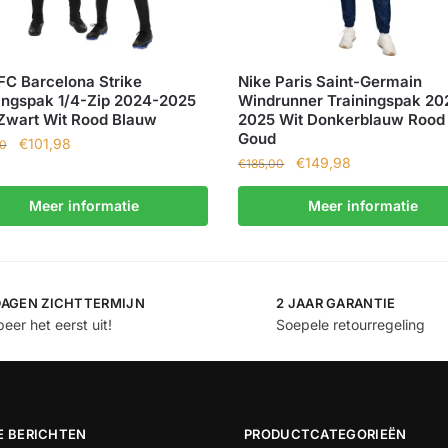
FC Barcelona Strike
Nike Paris Saint-Germain
ingspak 1/4-Zip 2024-2025
Windrunner Trainingspak 20
Zwart Wit Rood Blauw
2025 Wit Donkerblauw Rood
Goud
€
101,98
00
€
149,98
€
185,00
Meer informatie
Meer informatie
DAGEN ZICHTTERMIJN
2 JAAR GARANTIE
eer het eerst uit!
Soepele retourregeling
E BERICHTEN
PRODUCTCATEGORIEËN