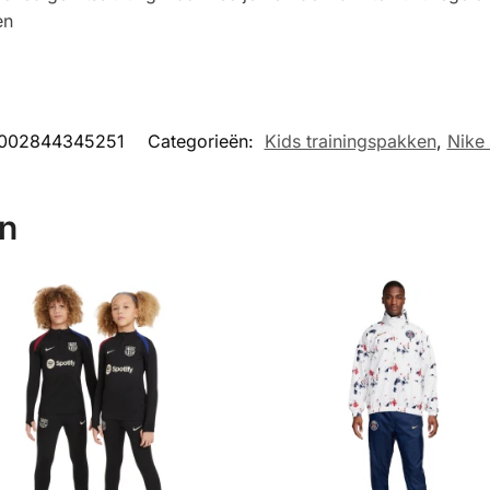
en
002844345251
Categorieën:
Kids trainingspakken
,
Nike 
en