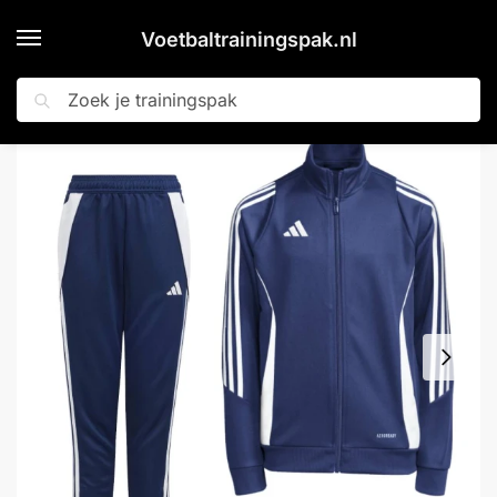
Voetbaltrainingspak.nl
Zoeken
Home
Shop
adidas Tiro 24 Trainingspak Kids Donkerblauw Wit
»
»