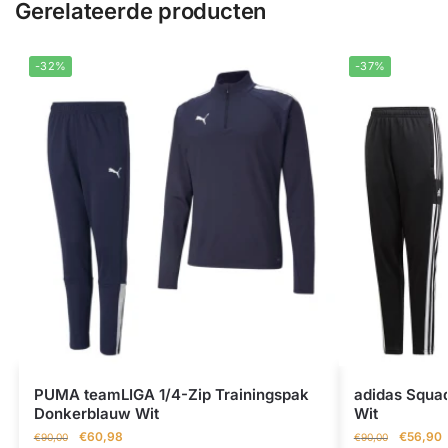
Gerelateerde producten
-32%
-37%
PUMA teamLIGA 1/4-Zip Trainingspak
adidas Squad
Donkerblauw Wit
Wit
€
60,98
€
56,90
€
90,00
€
90,00