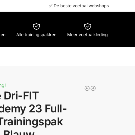
✅ De beste voetbal webshops
gen
Alle trainingspakken
Meer voetbalkleding
ng!
 Dri-FIT
demy 23 Full-
Trainingspak
s Blauw