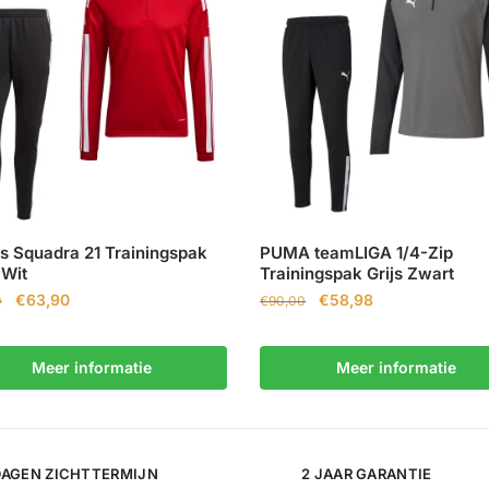
s Squadra 21 Trainingspak
PUMA teamLIGA 1/4-Zip
 Wit
Trainingspak Grijs Zwart
€
63,90
€
58,98
0
€
90,00
Meer informatie
Meer informatie
DAGEN ZICHTTERMIJN
2 JAAR GARANTIE