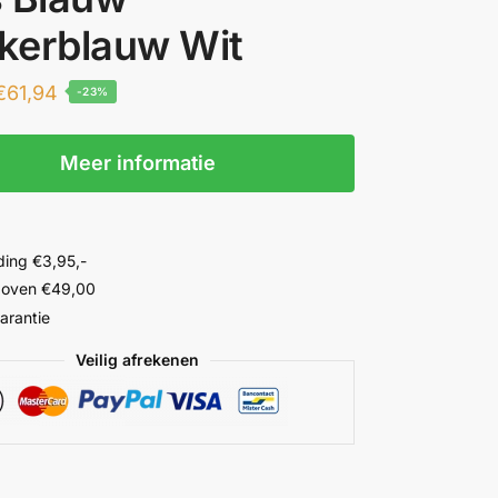
kerblauw Wit
€
61,94
-23%
Meer informatie
ing €3,95,-
 boven €49,00
garantie
Veilig afrekenen