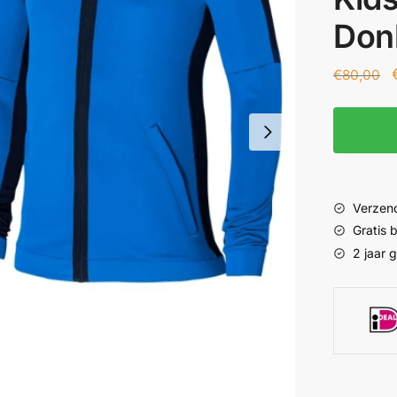
Don
€
80,00
Verzend
Gratis
2 jaar 