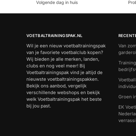
Volgende dag in huis
Prob
VOETBALTRAININGSPAK.NL
RECENT
Wil je een nieuw voetbaltrainingspak
Van zome
van je favoriete voetbalclub kopen?
gardero
Wij bieden je alle merken, landen,
Trainin
clubs en nog veel meer! Bij
bedrijfsv
Voetbaltrainingspak vind je altijd de
nieuwste voetbaltrainingspakken.
Voetball
Bekijk ons aanbod, vergelijk
individu
verschillende webshops en bekijk
Groen i
welk Voetbaltrainingspak het beste
bij jou past.
EK Voet
Nederla
verrass