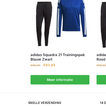
adidas Squadra 21 Trainingspak
adida
Blauw Zwart
Rood
€
63,94
€
90,00
€
90,0
Meer informatie
SNELLE VERZENDING
14 