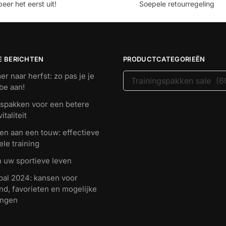
eer het eerst uit!
Soepele retourregeling
E BERICHTEN
PRODUCTCATEGORIEËN
r naar herfst: zo pas je je
be aan!
gspakken voor een betere
italiteit
en aan een touw: effectieve
ele training
n uw sportieve leven
bal 2024: kansen voor
nd, favorieten en mogelijke
ingen