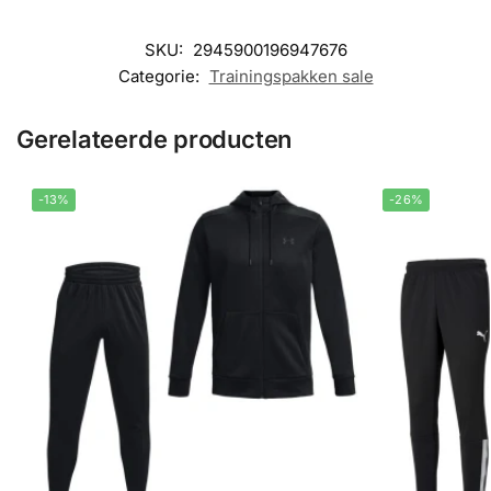
SKU:
2945900196947676
Categorie:
Trainingspakken sale
Gerelateerde producten
-13%
-26%