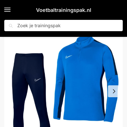
Voetbaltrainingspak.nl
Zoeken
Home
Shop
Nike Dri-FIT Academy 23 Trainingspak Blauw Donkerblauw Wit
»
»