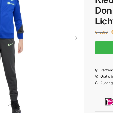
Donk
Lic
€
75,00
Verzend
Gratis
2 jaar 