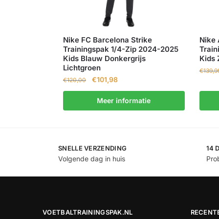
Nike FC Barcelona Strike
Nike 
Trainingspak 1/4-Zip 2024-2025
Trai
Kids Blauw Donkergrijs
Kids 
Lichtgroen
€
139,9
€
101,98
€
120,00
Meer informatie
SNELLE VERZENDING
14 
Volgende dag in huis
Prob
VOETBALTRAININGSPAK.NL
RECENT