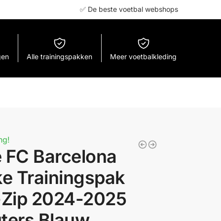
✅ De beste voetbal webshops
gen
Alle trainingspakken
Meer voetbalkleding
ng!
e FC Barcelona
ke Trainingspak
l-Zip 2024-2025
uters Blauw