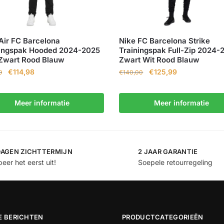
Air FC Barcelona
Nike FC Barcelona Strike
ningspak Hooded 2024-2025
Trainingspak Full-Zip 2024-
Zwart Rood Blauw
Zwart Wit Rood Blauw
€
114,98
€
125,99
9
€
140,00
Meer informatie
Meer informatie
DAGEN ZICHTTERMIJN
2 JAAR GARANTIE
eer het eerst uit!
Soepele retourregeling
E BERICHTEN
PRODUCTCATEGORIEËN