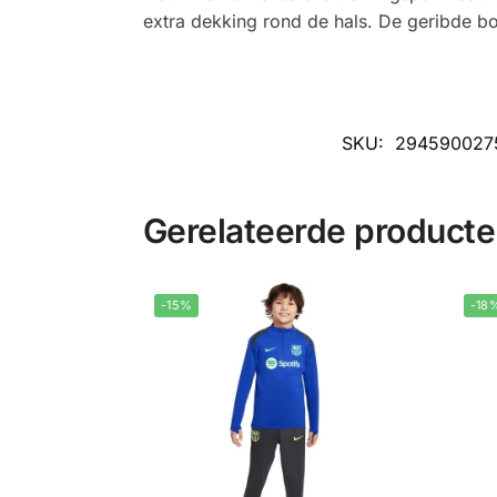
extra dekking rond de hals. De geribde bo
SKU:
294590027
Gerelateerde product
-15%
-18