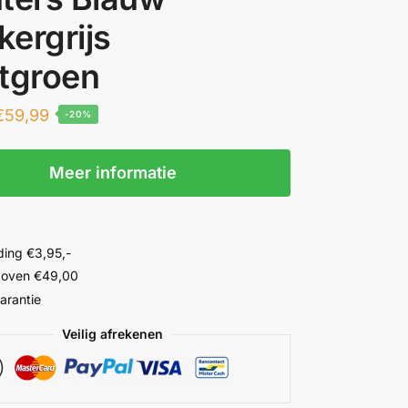
ergrijs
htgroen
€
59,99
-20%
Meer informatie
ing €3,95,-
 boven €49,00
garantie
Veilig afrekenen