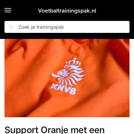
Voetbaltrainingspak.nl
Zoeken
Home
Blog
Support Oranje met een Nederlands Elftal trainingspak
»
»
Support Oranje met een