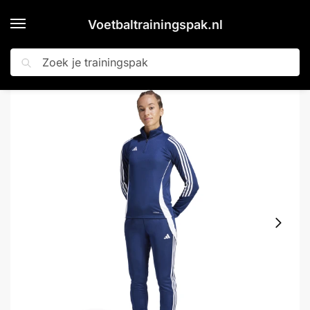
Voetbaltrainingspak.nl
Zoeken
Home
Shop
adidas Tiro 24 Trainingspak 1/4-Zip Dames Donkerblauw Wit
»
»