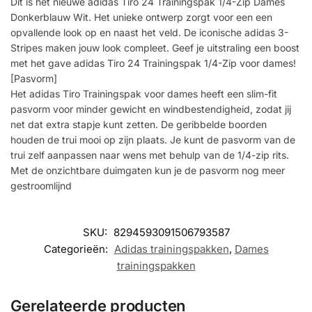
Dit is het nieuwe adidas Tiro 24 Trainingspak 1/4-Zip Dames
Donkerblauw Wit. Het unieke ontwerp zorgt voor een een
opvallende look op en naast het veld. De iconische adidas 3-
Stripes maken jouw look compleet. Geef je uitstraling een boost
met het gave adidas Tiro 24 Trainingspak 1/4-Zip voor dames!
[Pasvorm]
Het adidas Tiro Trainingspak voor dames heeft een slim-fit
pasvorm voor minder gewicht en windbestendigheid, zodat jij
net dat extra stapje kunt zetten. De geribbelde boorden
houden de trui mooi op zijn plaats. Je kunt de pasvorm van de
trui zelf aanpassen naar wens met behulp van de 1/4-zip rits.
Met de onzichtbare duimgaten kun je de pasvorm nog meer
gestroomlijnd
SKU:
8294593091506793587
Categorieën:
Adidas trainingspakken
,
Dames
trainingspakken
Gerelateerde producten