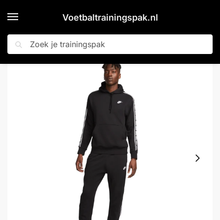
Voetbaltrainingspak.nl
Zoeken
Home
Shop
Nike Club Fleece Trainingspak Hooded Zwart Wit
»
»