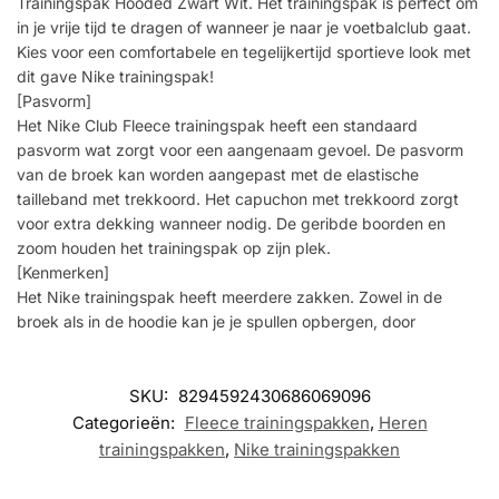
Trainingspak Hooded Zwart Wit. Het trainingspak is perfect om
in je vrije tijd te dragen of wanneer je naar je voetbalclub gaat.
Kies voor een comfortabele en tegelijkertijd sportieve look met
dit gave Nike trainingspak!
[Pasvorm]
Het Nike Club Fleece trainingspak heeft een standaard
pasvorm wat zorgt voor een aangenaam gevoel. De pasvorm
van de broek kan worden aangepast met de elastische
tailleband met trekkoord. Het capuchon met trekkoord zorgt
voor extra dekking wanneer nodig. De geribde boorden en
zoom houden het trainingspak op zijn plek.
[Kenmerken]
Het Nike trainingspak heeft meerdere zakken. Zowel in de
broek als in de hoodie kan je je spullen opbergen, door
SKU:
8294592430686069096
Categorieën:
Fleece trainingspakken
,
Heren
trainingspakken
,
Nike trainingspakken