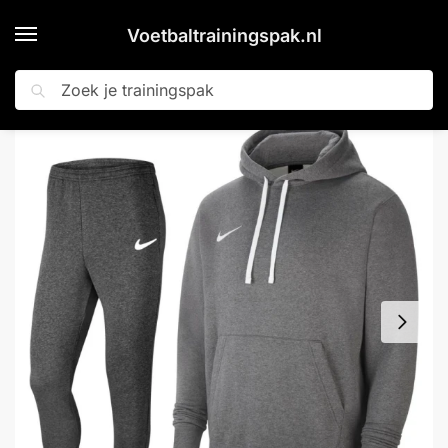
Voetbaltrainingspak.nl
Zoeken
Home
Shop
Nike Park 20 Fleece Hoodie Trainingspak Grijs Wit
»
»