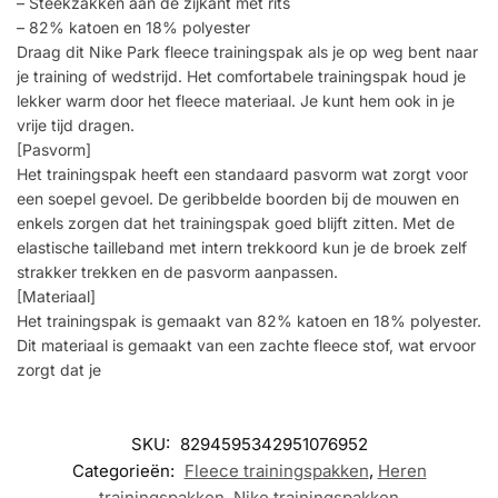
– Steekzakken aan de zijkant met rits
– 82% katoen en 18% polyester
Draag dit Nike Park fleece trainingspak als je op weg bent naar
je training of wedstrijd. Het comfortabele trainingspak houd je
lekker warm door het fleece materiaal. Je kunt hem ook in je
vrije tijd dragen.
[Pasvorm]
Het trainingspak heeft een standaard pasvorm wat zorgt voor
een soepel gevoel. De geribbelde boorden bij de mouwen en
enkels zorgen dat het trainingspak goed blijft zitten. Met de
elastische tailleband met intern trekkoord kun je de broek zelf
strakker trekken en de pasvorm aanpassen.
[Materiaal]
Het trainingspak is gemaakt van 82% katoen en 18% polyester.
Dit materiaal is gemaakt van een zachte fleece stof, wat ervoor
zorgt dat je
SKU:
8294595342951076952
Categorieën:
Fleece trainingspakken
,
Heren
trainingspakken
,
Nike trainingspakken