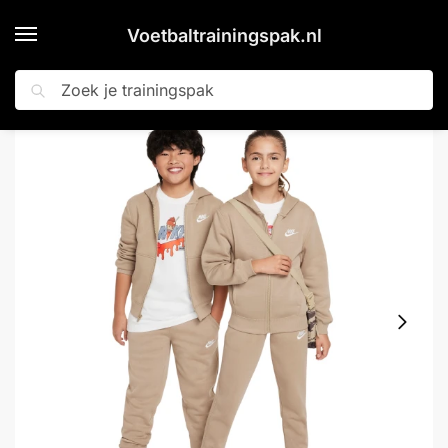
Voetbaltrainingspak.nl
Zoeken
Home
Shop
Nike Sportswear Club Fleece Trainingspak Full-Zip Hooded Kids Lichtbruin Wit
»
»