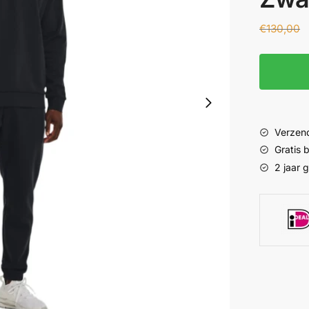
€
130,00
Verzend
Gratis
2 jaar 