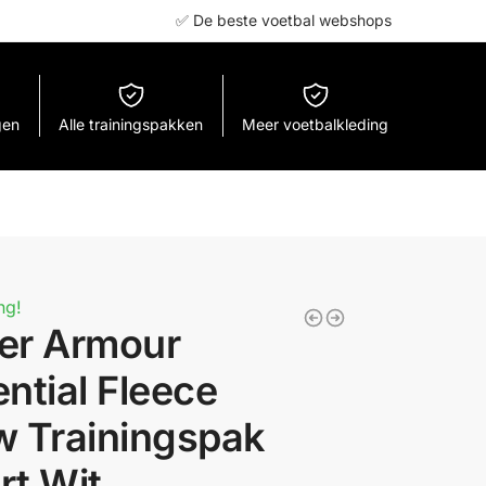
✅ De beste voetbal webshops
gen
Alle trainingspakken
Meer voetbalkleding
ng!
er Armour
ntial Fleece
w Trainingspak
rt Wit