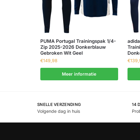
PUMA Portugal Trainingspak 1/4-
adida
Zip 2025-2026 Donkerblauw
Train
Gebroken Wit Geel
Donke
€
149,98
€
139,
Meer informatie
SNELLE VERZENDING
14 
Volgende dag in huis
Prob