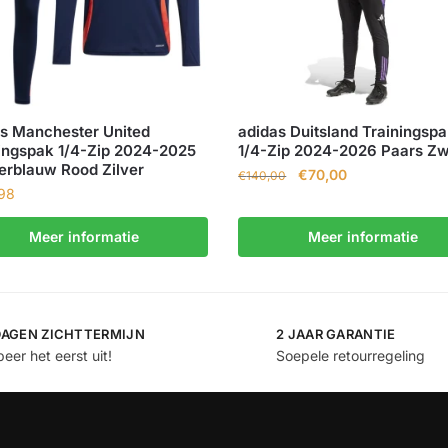
s Manchester United
adidas Duitsland Trainingsp
ingspak 1/4-Zip 2024-2025
1/4-Zip 2024-2026 Paars Zw
rblauw Rood Zilver
€
70,00
€
140,00
98
Meer informatie
Meer informatie
DAGEN ZICHTTERMIJN
2 JAAR GARANTIE
eer het eerst uit!
Soepele retourregeling