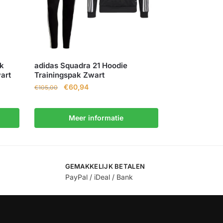
ak
adidas Squadra 21 Hoodie
art
Trainingspak Zwart
€
60,94
€
105,00
Meer informatie
GEMAKKELIJK BETALEN
PayPal / iDeal / Bank