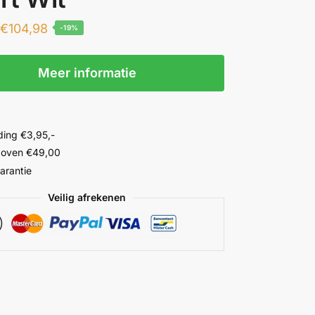
€
104,98
-19%
Meer informatie
ing €3,95,-
 boven €49,00
garantie
Veilig afrekenen