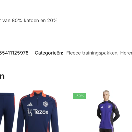
kt van 80% katoen en 20%
55411125978
Categorieën:
Fleece trainingspakken
,
Heren
en
-50%