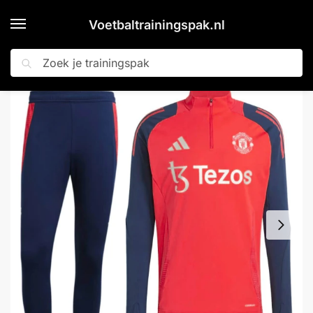
Voetbaltrainingspak.nl
Zoeken
Home
Shop
adidas Manchester United Trainingspak 1/4-Zip 2024-2025 Rood Donkerblauw Zilver
»
»