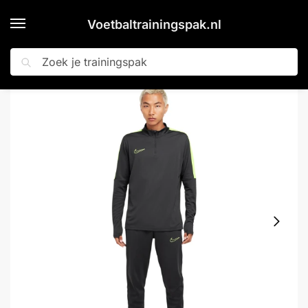
Voetbaltrainingspak.nl
Zoeken
Home
Shop
Nike Academy 23 Trainingspak 1/4-Zip Donkergrijs Lichtgroen
»
»