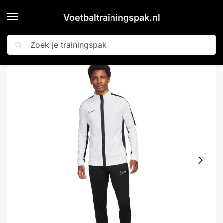
Voetbaltrainingspak.nl
Zoeken
Home
Shop
Nike Dri-FIT Academy 23 Full-Zip Trainingspak Wit Zwart
»
»