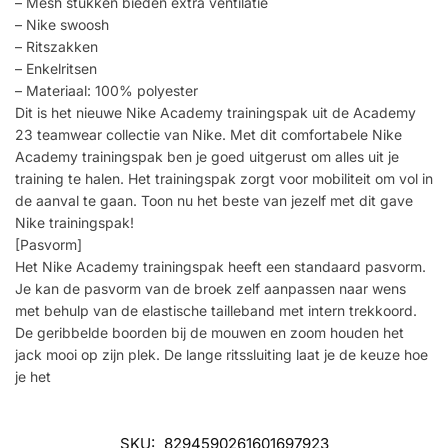
– Mesh stukken bieden extra ventilatie
– Nike swoosh
– Ritszakken
– Enkelritsen
– Materiaal: 100% polyester
Dit is het nieuwe Nike Academy trainingspak uit de Academy
23 teamwear collectie van Nike. Met dit comfortabele Nike
Academy trainingspak ben je goed uitgerust om alles uit je
training te halen. Het trainingspak zorgt voor mobiliteit om vol in
de aanval te gaan. Toon nu het beste van jezelf met dit gave
Nike trainingspak!
[Pasvorm]
Het Nike Academy trainingspak heeft een standaard pasvorm.
Je kan de pasvorm van de broek zelf aanpassen naar wens
met behulp van de elastische tailleband met intern trekkoord.
De geribbelde boorden bij de mouwen en zoom houden het
jack mooi op zijn plek. De lange ritssluiting laat je de keuze hoe
je het
SKU:
8294590261601697923