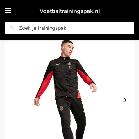
Voetbaltrainingspak.nl
Zoeken
Home
Shop
PUMA AC Milan Trainingspak Full-Zip 2024-2025 Zwart Rood
»
»