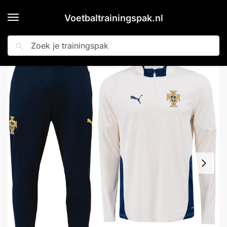
Voetbaltrainingspak.nl
Zoeken
Home
Shop
PUMA Portugal Trainingspak 1/4-Zip 2025-2026 Gebroken Wit Donkerblauw Geel
»
»