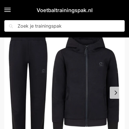
Voetbaltrainingspak.nl
Zoeken
Home
Shop
Cruyff Ignite Tape Hoodie Trainingspak Kids Zwart Grijs
»
»