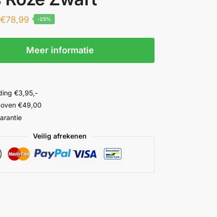
€
78,99
-25%
Meer informatie
ing €3,95,-
 boven €49,00
garantie
Veilig afrekenen