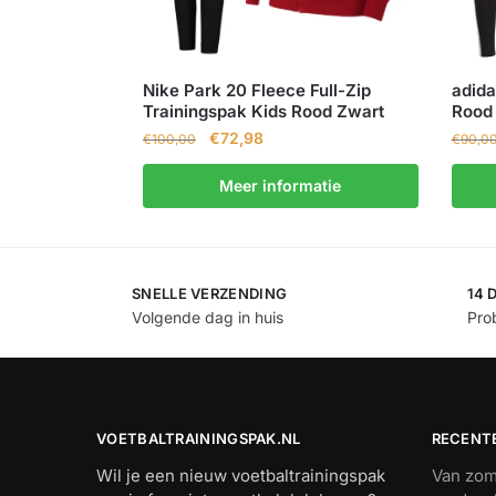
Nike Park 20 Fleece Full-Zip
adida
Trainingspak Kids Rood Zwart
Rood
€
72,98
€
100,00
€
90,0
Meer informatie
SNELLE VERZENDING
14 
Volgende dag in huis
Prob
VOETBALTRAININGSPAK.NL
RECENT
Wil je een nieuw voetbaltrainingspak
Van zome