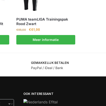
PUMA teamLIGA Trainingspak
it
Rood Zwart
€
61,98
€
95,00
Meer informatie
GEMAKKELIJK BETALEN
PayPal / iDeal / Bank
OOK INTERESSANT