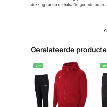
dekking ronde de hals. De geribde boorde
S
Gerelateerde product
-27%
-29