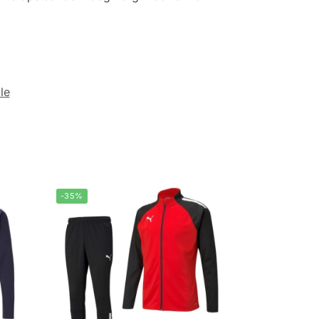
le
-35%