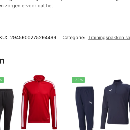
n zorgen ervoor dat het
KU:
2945900275294499
Categorie:
Trainingspakken sa
en
%
-32%