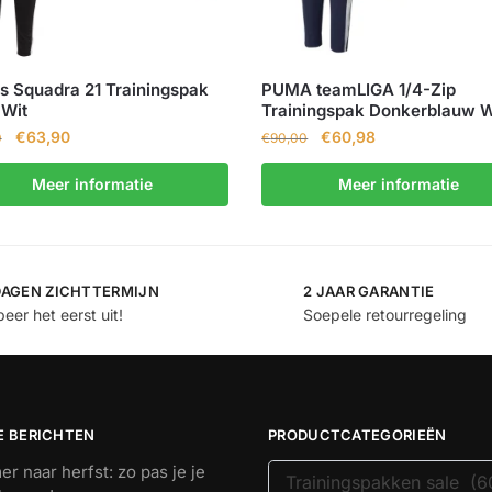
s Squadra 21 Trainingspak
PUMA teamLIGA 1/4-Zip
 Wit
Trainingspak Donkerblauw W
€
63,90
€
60,98
0
€
90,00
Meer informatie
Meer informatie
DAGEN ZICHTTERMIJN
2 JAAR GARANTIE
eer het eerst uit!
Soepele retourregeling
E BERICHTEN
PRODUCTCATEGORIEËN
r naar herfst: zo pas je je