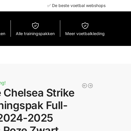
✅ De beste voetbal webshops
gen
Alle trainingspakken
Meer voetbalkleding
ng!
 Chelsea Strike
ningspak Full-
 2024-2025
s Roze Zwart