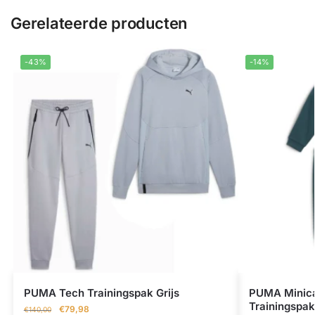
Gerelateerde producten
-43%
-14%
PUMA Tech Trainingspak Grijs
PUMA Minica
Trainingspak
€
79,98
€
140,00