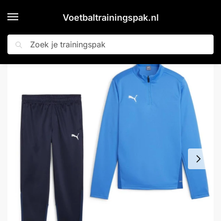
Voetbaltrainingspak.nl
Zoeken
Home
Shop
PUMA teamGOAL Trainingspak 1/4-Zip Kids Blauw Donkerblauw Wit
»
»