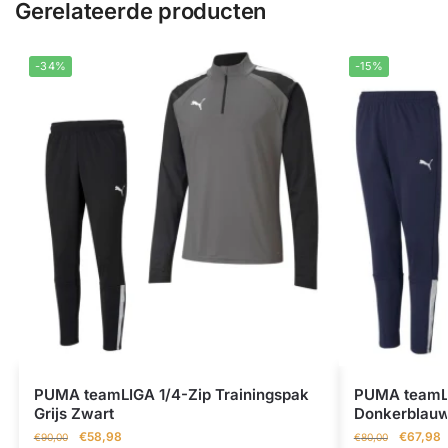
Gerelateerde producten
-34%
-15%
PUMA teamLIGA 1/4-Zip Trainingspak
PUMA teamLI
Grijs Zwart
Donkerblau
€
58,98
€
67,98
€
90,00
€
80,00