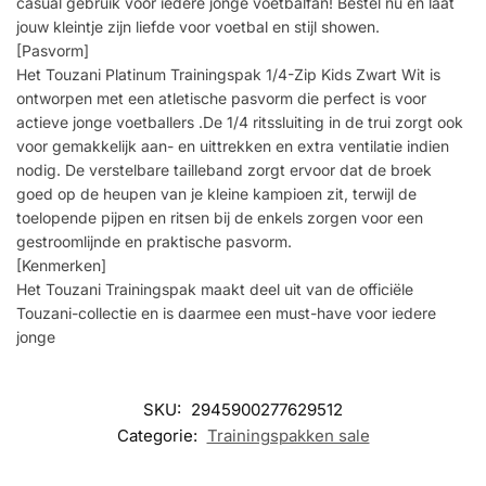
casual gebruik voor iedere jonge voetbalfan! Bestel nu en laat
jouw kleintje zijn liefde voor voetbal en stijl showen.
[Pasvorm]
Het Touzani Platinum Trainingspak 1/4-Zip Kids Zwart Wit is
ontworpen met een atletische pasvorm die perfect is voor
actieve jonge voetballers .De 1/4 ritssluiting in de trui zorgt ook
voor gemakkelijk aan- en uittrekken en extra ventilatie indien
nodig. De verstelbare tailleband zorgt ervoor dat de broek
goed op de heupen van je kleine kampioen zit, terwijl de
toelopende pijpen en ritsen bij de enkels zorgen voor een
gestroomlijnde en praktische pasvorm.
[Kenmerken]
Het Touzani Trainingspak maakt deel uit van de officiële
Touzani-collectie en is daarmee een must-have voor iedere
jonge
SKU:
2945900277629512
Categorie:
Trainingspakken sale