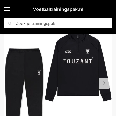
Voetbaltrainingspak.nl
Zoeken
Home
Shop
Touzani Platinum Trainingspak 1/4-Zip Kids Zwart Wit
»
»