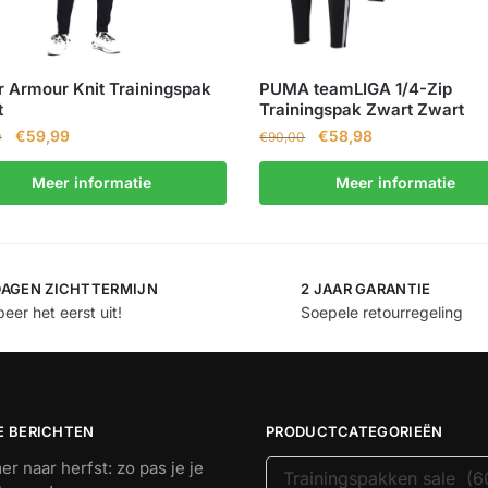
 Armour Knit Trainingspak
PUMA teamLIGA 1/4-Zip
t
Trainingspak Zwart Zwart
€
59,99
€
58,98
0
€
90,00
Meer informatie
Meer informatie
DAGEN ZICHTTERMIJN
2 JAAR GARANTIE
eer het eerst uit!
Soepele retourregeling
E BERICHTEN
PRODUCTCATEGORIEËN
r naar herfst: zo pas je je