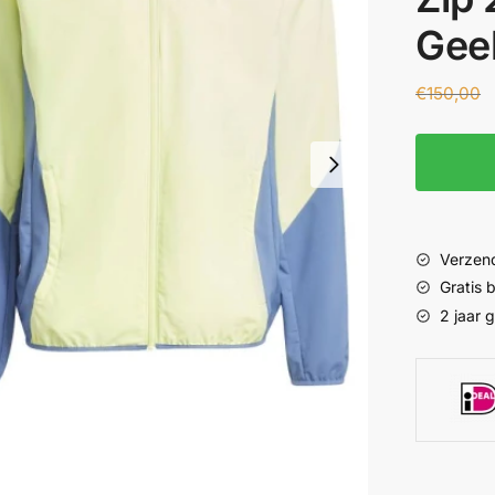
Gee
€
150,00
Verzend
Gratis
2 jaar 