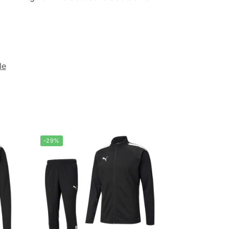
le
-29%