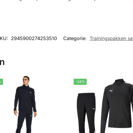
KU:
2945900274253510
Categorie:
Trainingspakken sa
en
%
-34%