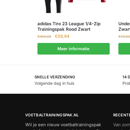
adidas Tiro 23 League 1/4-Zip
Under
Trainingspak Rood Zwart
Zwar
€
59,94
€
100,00
€
70,0
Meer informatie
SNELLE VERZENDING
14 
Volgende dag in huis
Prob
VOETBALTRAININGSPAK.NL
RECENT
Wil je een nieuw voetbaltrainingspak
Van zome