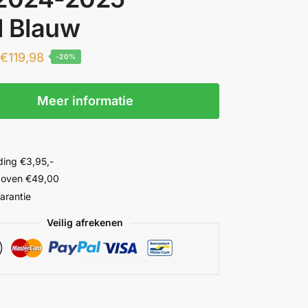
l Blauw
€
119,98
-20%
Meer informatie
ing €3,95,-
 boven €49,00
garantie
Veilig afrekenen