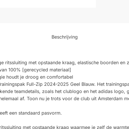
Beschrijving
e ritssluiting met opstaande kraag, elastische boorden en z
 van 100% [gerecycled materiaal]
e houdt je droog en comfortabel
Trainingspak Full-Zip 2024-2025 Geel Blauw. Het trainingspa
rkende teamdetails, zoals het clublogo en het adidas logo,
helemaal af. Toon nu je trots voor de club uit Amsterdam me
heeft een standaard pasvorm.
e ritssluiting met opstaande kraag waarmee je zelf de warmt