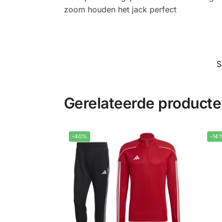
zoom houden het jack perfect
S
Gerelateerde product
-40%
-14