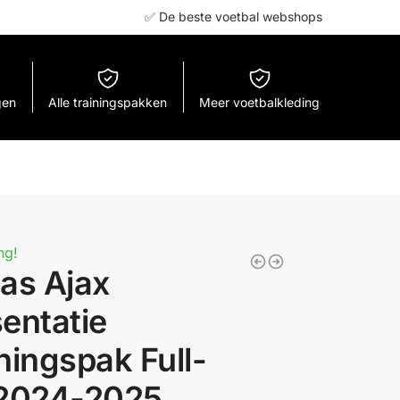
✅ De beste voetbal webshops
gen
Alle trainingspakken
Meer voetbalkleding
ng!
as Ajax
entatie
ningspak Full-
 2024-2025