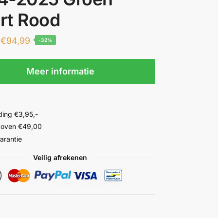
rt Rood
€
94,99
-32%
Meer informatie
ing €3,95,-
 boven €49,00
garantie
Veilig afrekenen