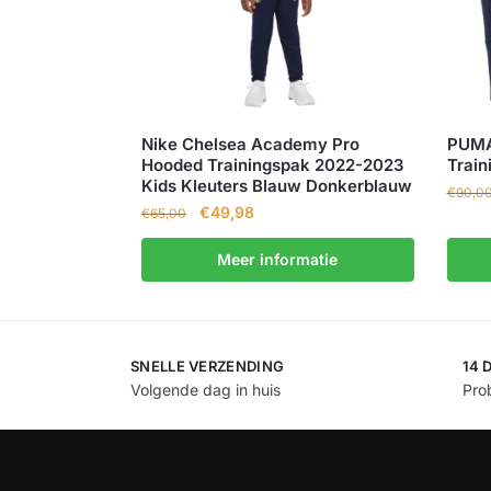
Nike Chelsea Academy Pro
PUMA
Hooded Trainingspak 2022-2023
Train
Kids Kleuters Blauw Donkerblauw
€
90,0
€
49,98
€
65,00
Meer informatie
SNELLE VERZENDING
14 
Volgende dag in huis
Prob