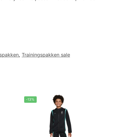
gspakken
,
Trainingspakken sale
-13%