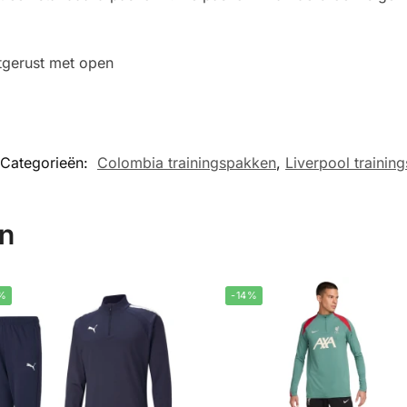
itgerust met open
Categorieën:
Colombia trainingspakken
,
Liverpool trainin
en
%
-14%