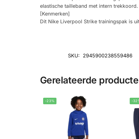
elastische tailleband met intern trekkoord.
[Kenmerken]
Dit Nike Liverpool Strike trainingspak is u
SKU:
2945900238559486
Gerelateerde product
-23%
-32