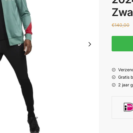
Zwa
€
140,00
Verzend
Gratis
2 jaar 