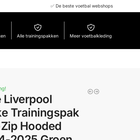
✅ De beste voetbal webshops
gen
Alle trainingspakken
Meer voetbalkleding
ng!
 Liverpool
ke Trainingspak
-Zip Hooded
4-2025 Groen