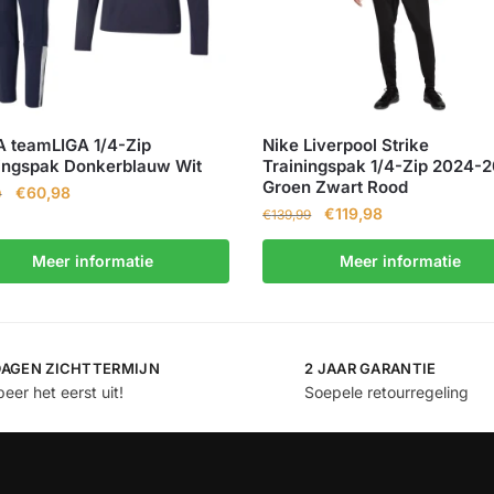
 teamLIGA 1/4-Zip
Nike Liverpool Strike
ingspak Donkerblauw Wit
Trainingspak 1/4-Zip 2024-
Groen Zwart Rood
€
60,98
0
€
119,98
€
139,99
Meer informatie
Meer informatie
DAGEN ZICHTTERMIJN
2 JAAR GARANTIE
eer het eerst uit!
Soepele retourregeling