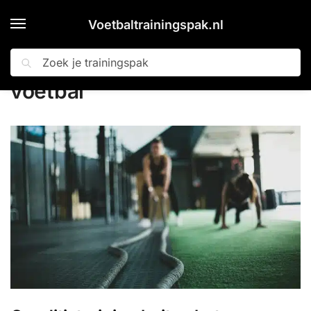
Voetbaltrainingspak.nl
Zoeken
Home
voetbal
»
voetbal