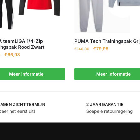
 teamLIGA 1/4-Zip
PUMA Tech Trainingspak Gri
ingspak Rood Zwart
€
79,98
€
140,00
€
66,98
0
Meer informatie
Meer informatie
DAGEN ZICHTTERMIJN
2 JAAR GARANTIE
eer het eerst uit!
Soepele retourregeling