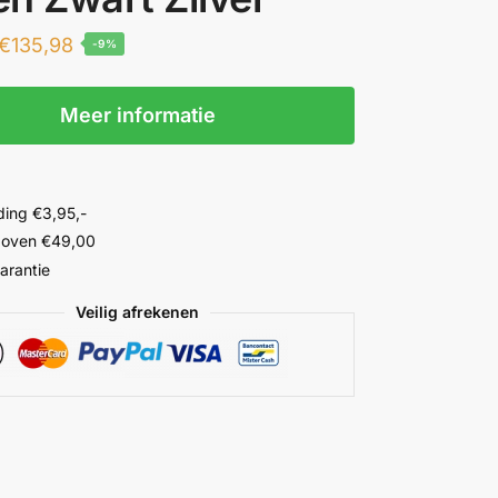
€
135,98
-9%
Meer informatie
ing €3,95,-
 boven €49,00
garantie
Veilig afrekenen