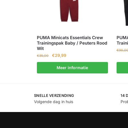
PUMA Minicats Essentials Crew
PUMA
Trainingspak Baby / Peuters Rood
Train
Wit
€
90,0
€
29,99
€
35,00
Meer informatie
SNELLE VERZENDING
14 
Volgende dag in huis
Prob