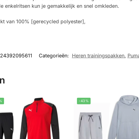
de enkelritsen kun je gemakkelijk en snel omkleden.
t van 100% [gerecycled polyester],
24392095611
Categorieën:
Heren trainingspakken
,
Puma
en
%
-43%