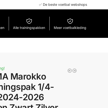
✅ De beste voetbal webshops
gen
Alle trainingspakken
Meer voetbalkleding
ng!
A Marokko
ningspak 1/4-
 2024-2026
n Zwart Zilver