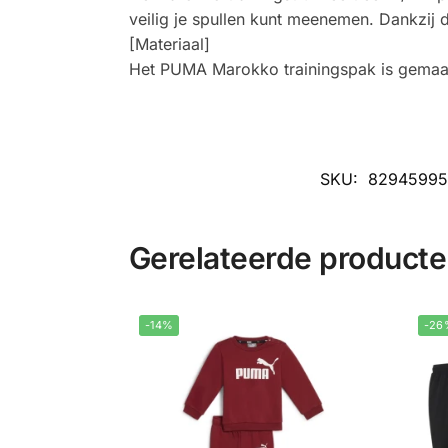
veilig je spullen kunt meenemen. Dankzij 
[Materiaal]
Het PUMA Marokko trainingspak is gemaak
SKU:
82945995
Gerelateerde product
-14%
-26