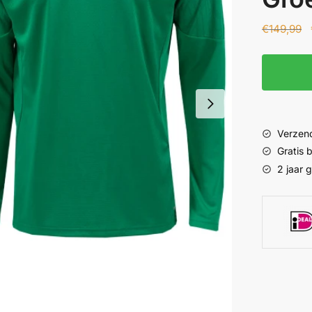
€
149,99
Verzend
Gratis
2 jaar 